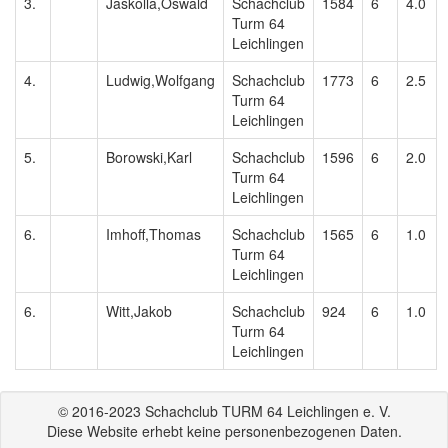
3.
Jaskolla,Oswald
Schachclub
1584
6
4.0
Turm 64
Leichlingen
4.
Ludwig,Wolfgang
Schachclub
1773
6
2.5
Turm 64
Leichlingen
5.
Borowski,Karl
Schachclub
1596
6
2.0
Turm 64
Leichlingen
6.
Imhoff,Thomas
Schachclub
1565
6
1.0
Turm 64
Leichlingen
6.
Witt,Jakob
Schachclub
924
6
1.0
Turm 64
Leichlingen
© 2016-2023 Schachclub TURM 64 Leichlingen e. V.
Diese Website erhebt keine personenbezogenen Daten.